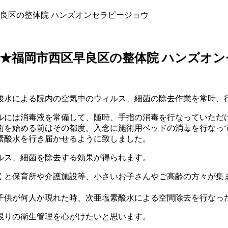
良区の整体院 ハンズオンセラピージョウ
★福岡市西区早良区の整体院 ハンズオ
酸水による院内の空気中のウィルス、細菌の除去作業を常時、
ルには消毒液を常備して、随時、手指の消毒を行なっていただ
術を始める前はその都度、入念に施術用ベッドの消毒を行なっ
素酸水を行き届かせるように致しました。
ルス、細菌を除去する効果が得られます。
くと保育所や介護施設等、小さいお子さんやご高齢の方々が集
子供が何人か現れた時、次亜塩素酸水による空間除去を行なっ
限りの衛生管理を心がけたいと思います。