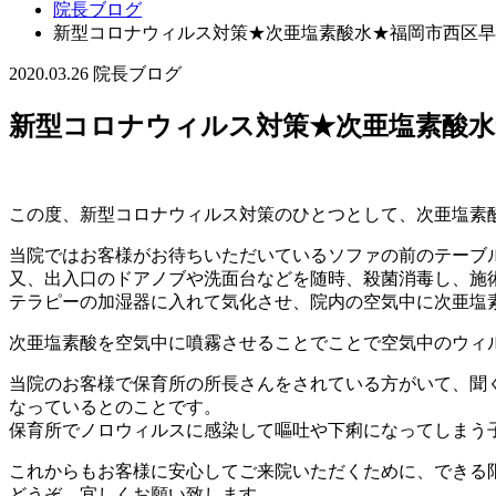
院長ブログ
新型コロナウィルス対策★次亜塩素酸水★福岡市西区早
2020.03.26
院長ブログ
新型コロナウィルス対策★次亜塩素酸水
この度、新型コロナウィルス対策のひとつとして、次亜塩素
当院ではお客様がお待ちいただいているソファの前のテーブ
又、出入口のドアノブや洗面台などを随時、殺菌消毒し、施
テラピーの加湿器に入れて気化させ、院内の空気中に次亜塩
次亜塩素酸を空気中に噴霧させることでことで空気中のウィ
当院のお客様で保育所の所長さんをされている方がいて、聞
なっているとのことです。
保育所でノロウィルスに感染して嘔吐や下痢になってしまう
これからもお客様に安心してご来院いただくために、できる
どうぞ、宜しくお願い致します。