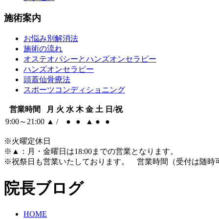
施術案内
お悩み別解消法
施術の流れ
オステオパシーとハンズオンセラピー
ハンズオンセラピー
頭蓋仙骨療法
スポーツコンディショニング
営業時間
月
火
水
木
金
土
日/祝
9:00～21:00
▲
/
●
●
▲
●
●
※火曜定休日
※
▲
：月・金曜日は18:00までの営業となります。
※祝祭日も営業いたしております。 営業時間（受付は随時
院長ブログ
HOME