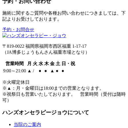
予約・お問い合わせ
施術に関するご質問や各種お問い合わせにつきましては、下
記よりお受けしております。
予約・お問合せ
〒819-0022 福岡県福岡市西区福重 1-17-17
（JA博多じょうもんさん福重市場となり）
営業時間
月
火
水
木
金
土
日・祝
9:00～21:00
▲
/
●
●
▲
●
●
※火曜定休日
※
▲
：月・金曜日は18:00までの営業となります。
※祝祭日も営業いたしております。 営業時間（受付は随時
可）
ハンズオンセラピージョウについて
当院のご案内