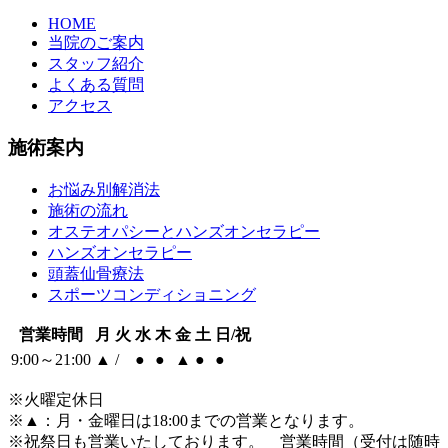
HOME
当院のご案内
スタッフ紹介
よくある質問
アクセス
施術案内
お悩み別解消法
施術の流れ
オステオパシーとハンズオンセラピー
ハンズオンセラピー
頭蓋仙骨療法
スポーツコンディショニング
営業時間
月
火
水
木
金
土
日/祝
9:00～21:00
▲
/
●
●
▲
●
●
※火曜定休日
※
▲
：月・金曜日は18:00までの営業となります。
※祝祭日も営業いたしております。 営業時間（受付は随時