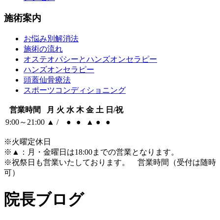
施術案内
お悩み別解消法
施術の流れ
オステオパシーとハンズオンセラピー
ハンズオンセラピー
頭蓋仙骨療法
スポーツコンディショニング
営業時間
月
火
水
木
金
土
日/祝
9:00～21:00
▲
/
●
●
▲
●
●
※火曜定休日
※
▲
：月・金曜日は18:00までの営業となります。
※祝祭日も営業いたしております。 営業時間（受付は随時
可）
院長ブログ