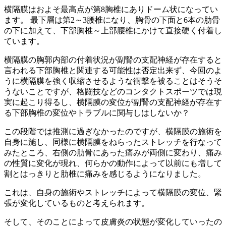
横隔膜はおよそ最高点が第8胸椎にありドーム状になってい
ます。 最下層は第2～3腰椎になり、胸骨の下面と6本の肋骨
の下に加えて、下部胸椎～上部腰椎にかけて直接硬く付着し
ています。
横隔膜の胸郭内部の付着状況が副腎の支配神経が存在すると
言われる下部胸椎と関連する可能性は否定出来ず、今回のよ
うに横隔膜を強く収縮させるような衝撃を被ることはそうそ
うないことですが、格闘技などのコンタクトスポーツでは現
実に起こり得るし、横隔膜の変位が副腎の支配神経が存在す
る下部胸椎の変位やトラブルに関与しはしないか？
この段階では推測に過ぎなかったのですが、横隔膜の施術を
自身に施し、同様に横隔膜をねらったストレッチを行なって
みたところ、右側の肋骨にあった痛みが両側に変わり、痛み
の性質に変化が現れ、何らかの動作によって以前にも増して
割とはっきりと肋椎に痛みを感じるようになりました。
これは、自身の施術やストレッチによって横隔膜の変位、緊
張が変化しているものと考えられます。
そして、そのことによって皮膚炎の状態が変化していったの