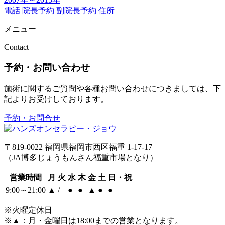
電話
院長予約
副院長予約
住所
メニュー
Contact
予約・お問い合わせ
施術に関するご質問や各種お問い合わせにつきましては、下
記よりお受けしております。
予約・お問合せ
〒819-0022 福岡県福岡市西区福重 1-17-17
（JA博多じょうもんさん福重市場となり）
営業時間
月
火
水
木
金
土
日・祝
9:00～21:00
▲
/
●
●
▲
●
●
※火曜定休日
※
▲
：月・金曜日は18:00までの営業となります。