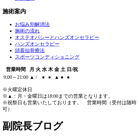
施術案内
お悩み別解消法
施術の流れ
オステオパシーとハンズオンセラピー
ハンズオンセラピー
頭蓋仙骨療法
スポーツコンディショニング
営業時間
月
火
水
木
金
土
日/祝
9:00～21:00
▲
/
●
●
▲
●
●
※火曜定休日
※
▲
：月・金曜日は18:00までの営業となります。
※祝祭日も営業いたしております。 営業時間（受付は随時
可）
副院長ブログ