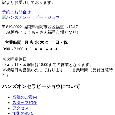
記よりお受けしております。
予約・お問合せ
〒819-0022 福岡県福岡市西区福重 1-17-17
（JA博多じょうもんさん福重市場となり）
営業時間
月
火
水
木
金
土
日・祝
9:00～21:00
▲
/
●
●
▲
●
●
※火曜定休日
※
▲
：月・金曜日は18:00までの営業となります。
※祝祭日も営業いたしております。 営業時間（受付は随時
可）
ハンズオンセラピージョウについて
当院のご案内
スタッフ紹介
アクセス
施術の流れ