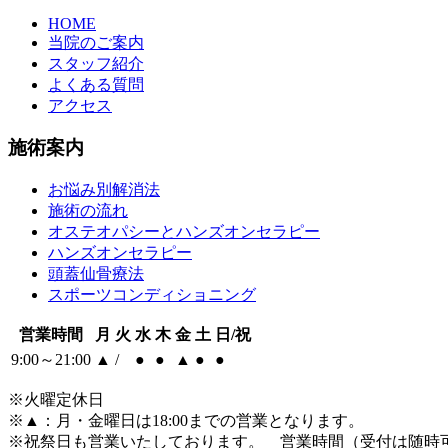
HOME
当院のご案内
スタッフ紹介
よくある質問
アクセス
施術案内
お悩み別解消法
施術の流れ
オステオパシーとハンズオンセラピー
ハンズオンセラピー
頭蓋仙骨療法
スポーツコンディショニング
営業時間
月
火
水
木
金
土
日/祝
9:00～21:00
▲
/
●
●
▲
●
●
※火曜定休日
※
▲
：月・金曜日は18:00までの営業となります。
※祝祭日も営業いたしております。 営業時間（受付は随時