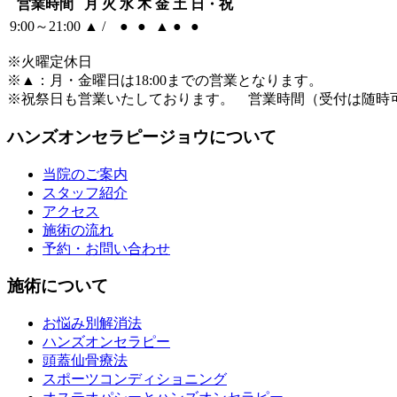
営業時間
月
火
水
木
金
土
日・祝
9:00～21:00
▲
/
●
●
▲
●
●
※火曜定休日
※
▲
：月・金曜日は18:00までの営業となります。
※祝祭日も営業いたしております。 営業時間（受付は随時
ハンズオンセラピージョウについて
当院のご案内
スタッフ紹介
アクセス
施術の流れ
予約・お問い合わせ
施術について
お悩み別解消法
ハンズオンセラピー
頭蓋仙骨療法
スポーツコンディショニング