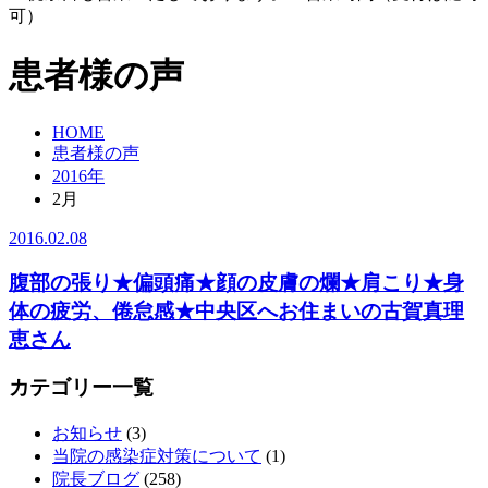
可）
患者様の声
HOME
患者様の声
2016年
2月
2016.02.08
腹部の張り★偏頭痛★顔の皮膚の爛★肩こり★身
体の疲労、倦怠感★中央区へお住まいの古賀真理
恵さん
カテゴリー一覧
お知らせ
(3)
当院の感染症対策について
(1)
院長ブログ
(258)