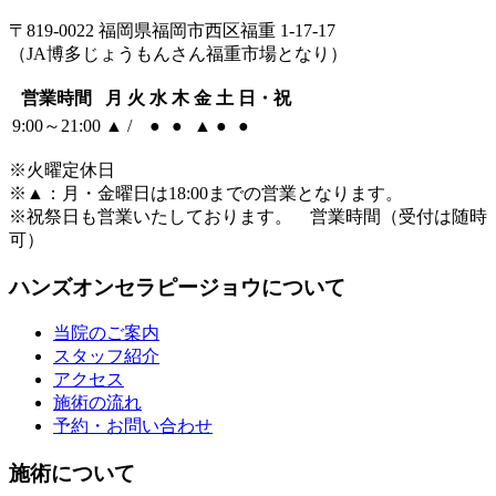
〒819-0022 福岡県福岡市西区福重 1-17-17
（JA博多じょうもんさん福重市場となり）
営業時間
月
火
水
木
金
土
日・祝
9:00～21:00
▲
/
●
●
▲
●
●
※火曜定休日
※
▲
：月・金曜日は18:00までの営業となります。
※祝祭日も営業いたしております。 営業時間（受付は随時
可）
ハンズオンセラピージョウについて
当院のご案内
スタッフ紹介
アクセス
施術の流れ
予約・お問い合わせ
施術について