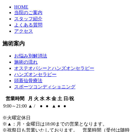
HOME
当院のご案内
スタッフ紹介
よくある質問
アクセス
施術案内
お悩み別解消法
施術の流れ
オステオパシーとハンズオンセラピー
ハンズオンセラピー
頭蓋仙骨療法
スポーツコンディショニング
営業時間
月
火
水
木
金
土
日/祝
9:00～21:00
▲
/
●
●
▲
●
●
※火曜定休日
※
▲
：月・金曜日は18:00までの営業となります。
※祝祭日も営業いたしております。 営業時間（受付は随時