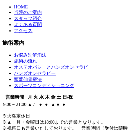
HOME
当院のご案内
スタッフ紹介
よくある質問
アクセス
施術案内
お悩み別解消法
施術の流れ
オステオパシーとハンズオンセラピー
ハンズオンセラピー
頭蓋仙骨療法
スポーツコンディショニング
営業時間
月
火
水
木
金
土
日/祝
9:00～21:00
▲
/
●
●
▲
●
●
※火曜定休日
※
▲
：月・金曜日は18:00までの営業となります。
※祝祭日も営業いたしております。 営業時間（受付は随時