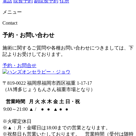
電話
院長予約
副院長予約
住所
メニュー
Contact
予約・お問い合わせ
施術に関するご質問や各種お問い合わせにつきましては、下
記よりお受けしております。
予約・お問合せ
〒819-0022 福岡県福岡市西区福重 1-17-17
（JA博多じょうもんさん福重市場となり）
営業時間
月
火
水
木
金
土
日・祝
9:00～21:00
▲
/
●
●
▲
●
●
※火曜定休日
※
▲
：月・金曜日は18:00までの営業となります。
※祝祭日も営業いたしております。 営業時間（受付は随時