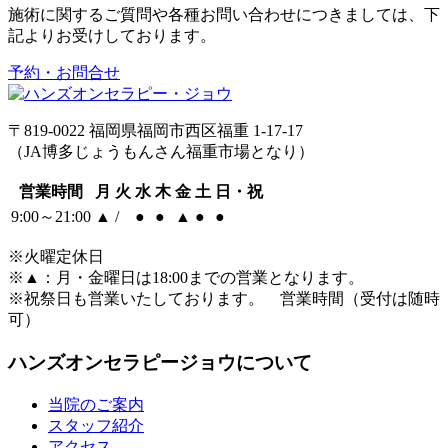
施術に関するご質問や各種お問い合わせにつきましては、下
記よりお受けしております。
予約・お問合せ
〒819-0022 福岡県福岡市西区福重 1-17-17
（JA博多じょうもんさん福重市場となり）
営業時間
月
火
水
木
金
土
日・祝
9:00～21:00
▲
/
●
●
▲
●
●
※火曜定休日
※
▲
：月・金曜日は18:00までの営業となります。
※祝祭日も営業いたしております。 営業時間（受付は随時
可）
ハンズオンセラピージョウについて
当院のご案内
スタッフ紹介
アクセス