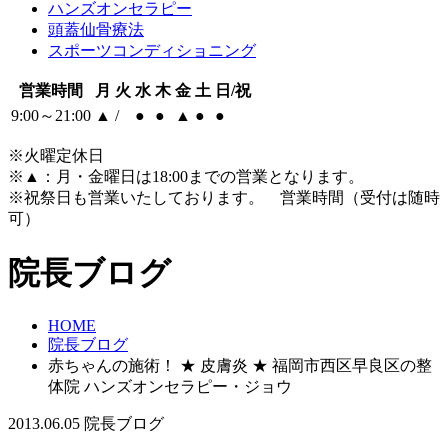
ハンズオンセラピー
頭蓋仙骨療法
スポーツコンディショニング
営業時間
月
火
水
木
金
土
日/祝
9:00～21:00
▲
/
●
●
▲
●
●
※火曜定休日
※
▲
：月・金曜日は18:00までの営業となります。
※祝祭日も営業いたしております。 営業時間（受付は随時
可）
院長ブログ
HOME
院長ブログ
赤ちゃんの施術！ ★ 皮膚炎 ★ 福岡市西区早良区の整
体院 ハンズオンセラピー・ジョウ
2013.06.05
院長ブログ