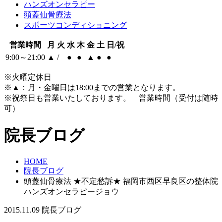
ハンズオンセラピー
頭蓋仙骨療法
スポーツコンディショニング
営業時間
月
火
水
木
金
土
日/祝
9:00～21:00
▲
/
●
●
▲
●
●
※火曜定休日
※
▲
：月・金曜日は18:00までの営業となります。
※祝祭日も営業いたしております。 営業時間（受付は随時
可）
院長ブログ
HOME
院長ブログ
頭蓋仙骨療法 ★不定愁訴★ 福岡市西区早良区の整体院
ハンズオンセラピージョウ
2015.11.09
院長ブログ